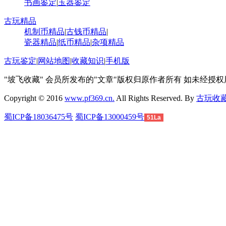
书画鉴定
|
玉器鉴定
古玩精品
机制币精品
|
古钱币精品
|
瓷器精品
|
纸币精品
|
杂项精品
古玩鉴定
|
网站地图
|
收藏知识
|
手机版
"坡飞收藏" 会员所发布的"文章"版权归原作者所有 如未经授
Copyright © 2016
www.pf369.cn.
All Rights Reserved. By
古玩收
蜀ICP备18036475号
蜀ICP备13000459号
51La