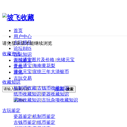
首页
用户中心
古玩精品
请先登录后才能继续浏览
论坛
BBS
收藏资讯
古玩知识
崇祯通宝图片及价格
|
光绪元宝
古玩鉴定
开元通宝
|
海南黄花梨
竞价
淳化元宝
|
宣统三年大清银币
资讯
古玩交易
收藏知识
机制币收藏
|
古钱币收藏知识
搜索
搜索
纸币收藏知识
|
瓷器收藏知识
书画收藏知识
|
古玩杂项收藏知识
古玩鉴定
瓷器鉴定
|
机制币鉴定
古钱币鉴定
|
纸币鉴定