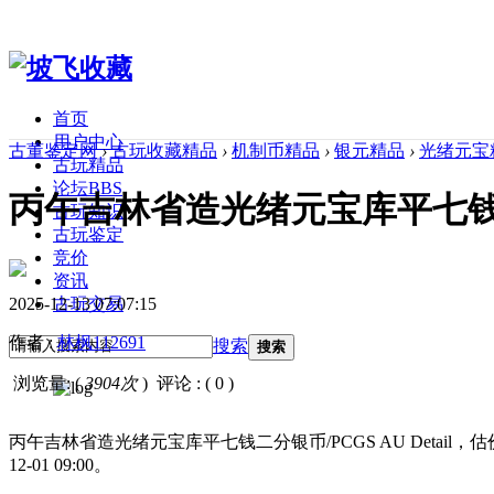
首页
用户中心
古董鉴定网
›
古玩收藏精品
›
机制币精品
›
银元精品
›
光绪元宝
古玩精品
论坛
BBS
丙午吉林省造光绪元宝库平七钱二分银
古玩知识
古玩鉴定
竞价
资讯
2025-12-13 07:07:15
古玩交易
作者 :
林枫112691
搜索
搜索
浏览量: (
3904次
)
评论 : ( 0 )
丙午吉林省造光绪元宝库平七钱二分银币/PCGS AU Detail，估
12-01 09:00。