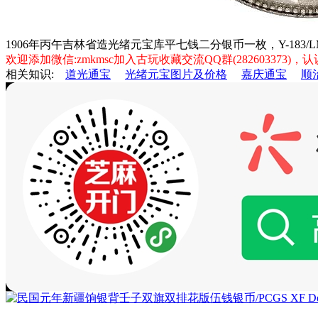
1906年丙午吉林省造光绪元宝库平七钱二分银币一枚，Y-183/LM-5
欢迎添加微信:zmkmsc加入古玩收藏交流QQ群(282603373
相关知识:
道光通宝
光绪元宝图片及价格
嘉庆通宝
顺