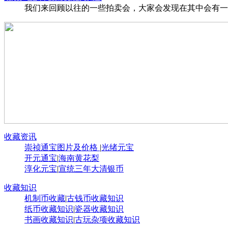
我们来回顾以往的一些拍卖会，大家会发现在其中会有一些
收藏资讯
崇祯通宝图片及价格
|
光绪元宝
开元通宝
|
海南黄花梨
淳化元宝
|
宣统三年大清银币
收藏知识
机制币收藏
|
古钱币收藏知识
纸币收藏知识
|
瓷器收藏知识
书画收藏知识
|
古玩杂项收藏知识