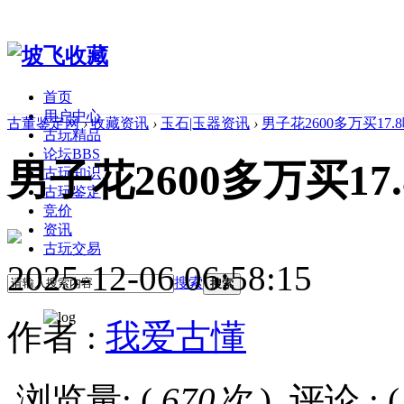
首页
用户中心
古董鉴定网
›
收藏资讯
›
玉石|玉器资讯
›
男子花2600多万买17
古玩精品
论坛
BBS
男子花2600多万买17
古玩知识
古玩鉴定
竞价
资讯
古玩交易
2025-12-06 06:58:15
搜索
搜索
作者 :
我爱古懂
浏览量: (
670次
)
评论 : ( 