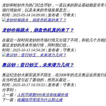
龙钞和蛇钞作为热门纪念币钞，一直以来的群众基础都是非常
场行情如何，以及未来的市场发展是怎 ...
时间 : 2025-05-14 14:09:00
|
发布者：守希夫
|
龙钞价格跳水，崩盘危机真的来了？
在最近一段时间龙钞的市场行情又出现了不同，和前几个月相
最近龙钞的具体市场行情，同时我们也 ...
时间 : 2025-10-13 14:54:28
|
发布者：守希夫
|
奥运钞：昔日钞王，未来潜力几何？
奥运纪念钞大家应该并不陌生，在2008年的北京奥运会所发
在当时也是引起了轰动的，然而从最近 ...
时间 : 2025-10-17 14:19:53
|
发布者：守希夫
|
分享到：
上一篇：
人民币尾数999有没有收藏价值
下一篇：
收藏纸币变现为什么那么难