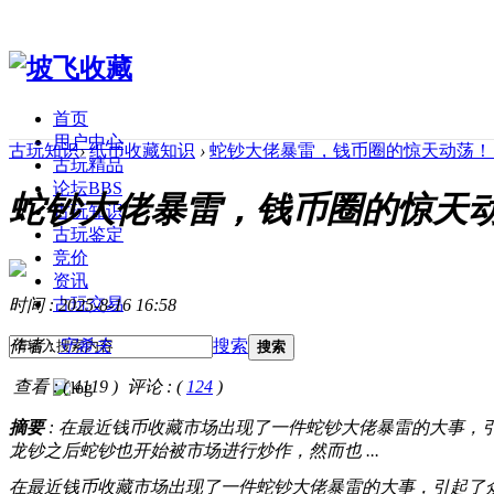
首页
用户中心
古玩知识
›
纸币收藏知识
›
蛇钞大佬暴雷，钱币圈的惊天动荡
古玩精品
论坛
BBS
蛇钞大佬暴雷，钱币圈的惊天
古玩知识
古玩鉴定
竞价
资讯
古玩交易
时间 : 2025-8-16 16:58
作者 :
守希夫
搜索
搜索
查看 : (
4119
)
评论 : (
124
)
摘要
: 在最近钱币收藏市场出现了一件蛇钞大佬暴雷的大事
龙钞之后蛇钞也开始被市场进行炒作，然而也 ...
在最近钱币收藏市场出现了一件蛇钞大佬暴雷的大事，引起了