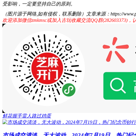
受影响，一定要坚持自己的原则。
（图片源于网络,如有侵权，联系删除）文章来源：https://www.pf369.cn/a
欢迎添加微信zmkmsc或加入古玩收藏交流QQ群(282603373
鲜花
握手
雷人
路过
鸡蛋
市场成交清淡，无大波动，2024年7月19日，热门纪念