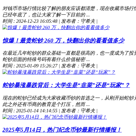
对钱币市场行情比较了解的朋友应该都清楚，现在收藏市场行
已经年底了，也让大家了解一下目前的 ...
时间 : 2024-12-23 16:05:48
|
发布者：守希夫
|
惊爆！最贵蛇钞 260 万，快翻出你的看看值多少
在最近几年蛇钞的群众基础一直都是很高的，也一度成为了投资
蛇钞后面的特殊号码有着什么价值秘密 ...
时间 : 2025-01-09 15:26:27
|
发布者：守希夫
|
蛇钞暴涨暴跌背后：大学生是“韭菜”还是“玩家”？
现在的蛇钞已经成为大家收藏币钞的首选之一，从刚开始蛇钞
此之外还有币商的教育是个打压，然而 ...
时间 : 2025-01-14 14:14:55
|
发布者：守希夫
|
2025年5月14日，热门纪念币钞最新行情播报！