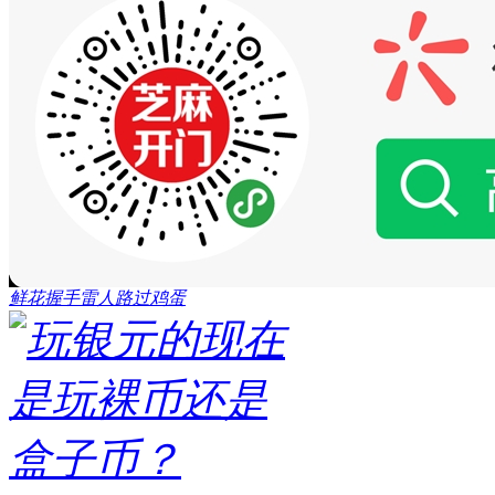
鲜花
握手
雷人
路过
鸡蛋