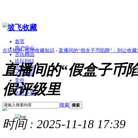
首页
用户中心
古玩知识
›
纸币收藏知识
›
直播间的“假盒子币陷阱”：别让收
古玩精品
论坛
BBS
直播间的“假盒子币
古玩知识
古玩鉴定
竞价
假评级里
资讯
古玩交易
搜索
搜索
时间 : 2025-11-18 17:39